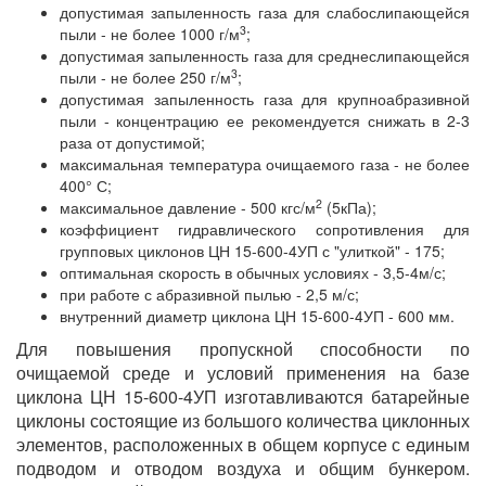
допустимая запыленность газа для слабослипающейся
3
пыли - не более 1000 г/м
;
допустимая запыленность газа для среднеслипающейся
3
пыли - не более 250 г/м
;
допустимая запыленность газа для крупноабразивной
пыли - концентрацию ее рекомендуется снижать в 2-3
раза от допустимой;
максимальная температура очищаемого газа - не более
400° С;
2
максимальное давление - 500 кгс/м
(5кПа);
коэффициент гидравлического сопротивления для
групповых циклонов ЦН 15-600-4УП с "улиткой" - 175;
оптимальная скорость в обычных условиях - 3,5-4м/с;
при работе с абразивной пылью - 2,5 м/с;
внутренний диаметр циклона ЦН 15-600-4УП - 600 мм.
Для повышения пропускной способности по
очищаемой среде и условий применения на базе
циклона ЦН 15-600-4УП изготавливаются батарейные
циклоны состоящие из большого количества циклонных
элементов, расположенных в общем корпусе с единым
подводом и отводом воздуха и общим бункером.