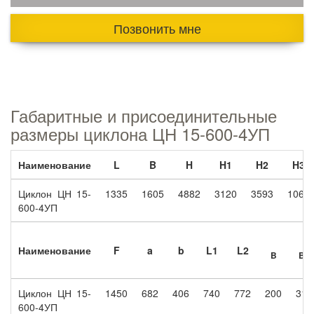
Позвонить мне
Габаритные и присоединительные
размеры циклона ЦН 15-600-4УП
Наименование
L
B
H
H1
H2
H3
Циклон ЦН 15-
1335
1605
4882
3120
3593
1060
600-4УП
Наименование
F
a
b
L1
L2
B
B1
Циклон ЦН 15-
1450
682
406
740
772
200
310
600-4УП