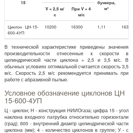
15
бункера,
м³
V = 2,5 м/
При V = 4
с
м/с
Циклон ЦН-15-
10200
16300
1,11
1630
600-4УП
В технической характеристике приведены значения
производительности отнесенные к скорости в
цилиндрической части циклона = 2,5 и 3,5 м/с. В
обычных условиях оптимальной считается скорость 3,5
м/с. Скорость 2,5 м/с рекомендуется принимать при
работе с абразивной пылью.
Условное обозначение циклонов ЦН
15-600-4УП
Ц - циклон; Н - конструкция НИИОгаза; цифра 15 - угол
наклона входного патрубка относительно горизонтали
(град); 600 - внутренний диамтр цилиндрической части
циклона (мм); 4 - количество циклонов в группе; У - с